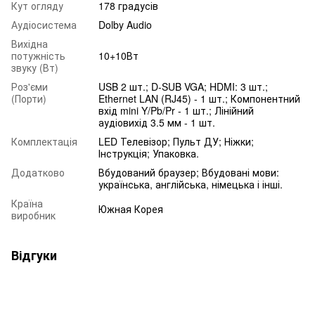
Кут огляду
178 градусів
Аудіосистема
Dolby Audio
Вихідна
потужність
10+10Вт
звуку (Вт)
Роз'єми
USB 2 шт.; D-SUB VGA; HDMI: 3 шт.;
(Порти)
Ethernet LAN (RJ45) - 1 шт.; Компонентний
вхід mini Y/Pb/Pr - 1 шт.; Лінійний
аудіовихід 3.5 мм - 1 шт.
Комплектація
LED Телевізор; Пульт ДУ; Ніжки;
Інструкція; Упаковка.
Додатково
Вбудований браузер; Вбудовані мови:
українська, англійська, німецька і інші.
Країна
Южная Корея
виробник
Відгуки