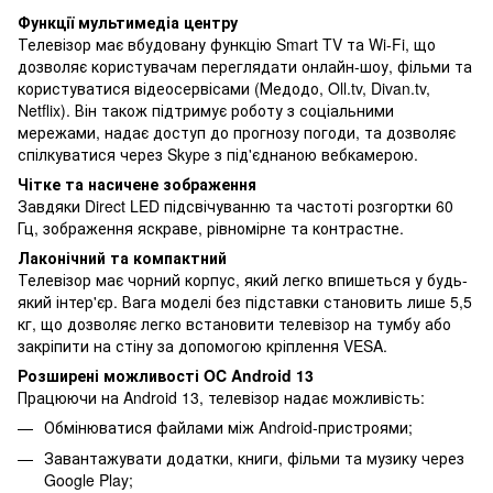
Функції мультимедіа центру
Телевізор має вбудовану функцію Smart TV та Wi-Fi, що
дозволяє користувачам переглядати онлайн-шоу, фільми та
користуватися відеосервісами (Медодо, Oll.tv, Divan.tv,
Netflix). Він також підтримує роботу з соціальними
мережами, надає доступ до прогнозу погоди, та дозволяє
спілкуватися через Skype з під'єднаною вебкамерою.
Чітке та насичене зображення
Завдяки Direct LED підсвічуванню та частоті розгортки 60
Гц, зображення яскраве, рівномірне та контрастне.
Лаконічний та компактний
Телевізор має чорний корпус, який легко впишеться у будь-
який інтер'єр. Вага моделі без підставки становить лише 5,5
кг, що дозволяє легко встановити телевізор на тумбу або
закріпити на стіну за допомогою кріплення VESA.
Розширені можливості OC Android 13
Працюючи на Android 13, телевізор надає можливість:
Обмінюватися файлами між Android-пристроями;
Завантажувати додатки, книги, фільми та музику через
Google Play;