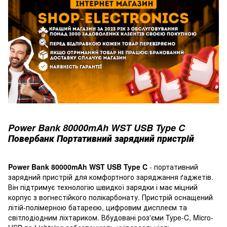
Power Bank 80000mAh WST USB Type C
Повербанк Портативний зарядний пристрій
Power Bank 80000mAh WST USB Type C
- портативний
зарядний пристрій для комфортного заряджання ґаджетів.
Він підтримує технологію швидкої зарядки і має міцний
корпус з вогнестійкого полікарбонату. Пристрій оснащений
літій-полімерною батареєю, цифровим дисплеєм та
світлодіодним ліхтариком. Вбудовані роз'єми Type-C, Micro-