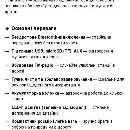
планшета або ноутбука, дозволяючи слухати музику без
дротів.
🔹 Основні переваги
Бездротове Bluetooth-підключення
— стабільна
передача звуку без втрати якості
Підтримка USB, microSD (TF), AUX
— відтворення
музики з різних джерел
Вбудоване FM-радіо
— слухайте улюблені станції в
дорозі
Гучне, чисте та збалансоване звучання
— ідеальне для
вечірок і щоденного використання
Акумуляторна колонка
— автономна робота до кількох
годин
LED-підсвітка (залежно від моделі)
— стильне
доповнення до дизайну
Компактний розмір і легка вага
— зручно брати з
собою на природу чи в дорогу