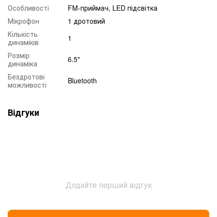
Особливості
FM-приймач, LED підсвітка
Мікрофон
1 дротовий
Кількість
1
динаміків
Розмір
6.5"
динаміка
Бездротові
Bluetooth
можливості
Відгуки
Додайте перший відгук