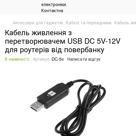
Аксесуари для гаджетів
Кабелі та перехідники
Кабель жи
Кабель живлення з
перетворювачем USB DC 5V-12V
для роутерів від повербанку
В наявності
Артикул:
DC-5v
Написати відгук