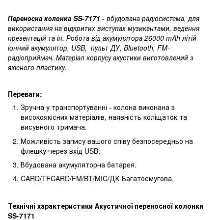
Переносна колонка SS-7171
- вбудована радіосистема, для
використання на відкритих виступах музикантами, ведення
презентацій та ін. Робота від акумулятора 26000 mAh літій-
іонний акумулятор, USB, пульт ДУ, Bluetooth, FM-
радіоприймач. Матеріал корпусу акустики виготовлений з
якісного пластику.
Переваги:
Зручна у транспортуванні - колона виконана з
високоякісних матеріалів, наявність коліщаток та
висувного тримача.
Можливість запису вашого співу безпосередньо на
флешку через вхід USB.
Вбудована акумуляторна батарея.
CARD/TFCARD/FM/BT/MIC/ДК Багатосмугова.
Технічні характеристики Акустичної переносної колонки
SS-7171