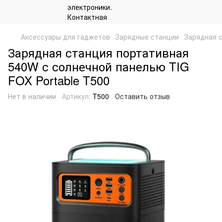
Аксессуары для гаджетов
Зарядные станции
Зарядная с
Зарядная станция портативная
540W с солнечной панелью TIG
FOX Portable T500
Нет в наличии
Артикул:
T500
Оставить отзыв