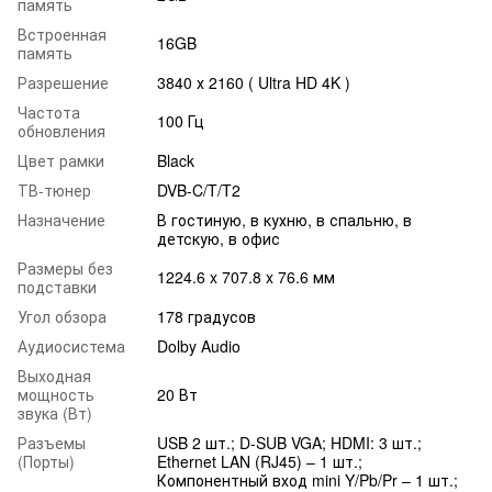
память
Встроенная
16GB
память
Разрешение
3840 х 2160 ( Ultra HD 4K )
Частота
100 Гц
обновления
Цвет рамки
Black
ТВ-тюнер
DVB-C/T/T2
Назначение
В гостиную, в кухню, в спальню, в
детскую, в офис
Размеры без
1224.6 x 707.8 x 76.6 мм
подставки
Угол обзора
178 градусов
Аудиосистема
Dolby Audio
Выходная
мощность
20 Вт
звука (Вт)
Разъемы
USB 2 шт.; D-SUB VGA; HDMI: 3 шт.;
(Порты)
Ethernet LAN (RJ45) – 1 шт.;
Компонентный вход mini Y/Pb/Pr – 1 шт.;