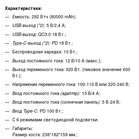
Характеристики:
Емкость
: 292 Втч (80000 mAh);
USB-выход (*2):
5 В/2,4 А;
USB-выход:
QC3.0 18 Вт.;
Type-C-выход (*2):
PD 18 Вт.;
Беспроводная зарядка: 10 Вт.;
Выход постоянного тока:
12 В/10 А (макс.);
Выход переменного тока:
320 Вт. (пиковое значение 600
Вт.);
Напряжение переменного тока:
100-110 В или 220-240 В;
Вход постоянного тока (адаптер):
15 В/4 А;
Вход постоянного тока (солнечная панель):
5 В-24 В;
Вход Type-C:
PD 100 Вт.;
С 6 режимами светодиодной подсветки.
Габариты:
Размер хоста:
238*182*159 мм.;