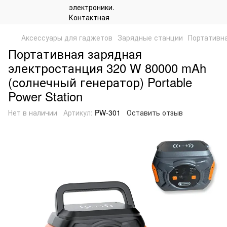
Аксессуары для гаджетов
Зарядные станции
Портативна
Портативная зарядная
электростанция 320 W 80000 mAh
(солнечный генератор) Portable
Power Station
Нет в наличии
Артикул:
PW-301
Оставить отзыв