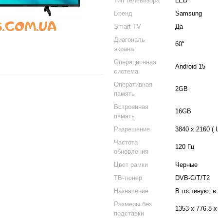
Тип телевизора
LED
Бренд
Samsung
Smart-TV
Да
Диагональ
60"
экрана
Операционная
Android 15
система
Оперативная
2GB
память
Встроенная
16GB
память
Разрешение
3840 х 2160 ( 
Частота
120 Гц
обновления
Цвет рамки
Черные
ТВ-тюнер
DVB-C/T/T2
Назначение
В гостиную, в
Размеры без
1353 x 776.8 x
подставки