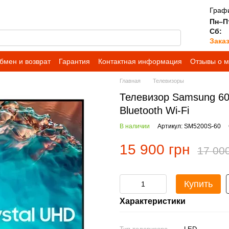
Графи
Пн–П
Сб:
Зака
бмен и возврат
Гарантия
Контактная информация
Отзывы о м
ь с оформлением заказа
FAQ — частые вопросы
Главная
Телевизоры
Телевизор Samsung 60"
Bluetooth Wi-Fi
В наличии
Артикул: SM5200S-60
15 900 грн
17 00
Купить
Характеристики