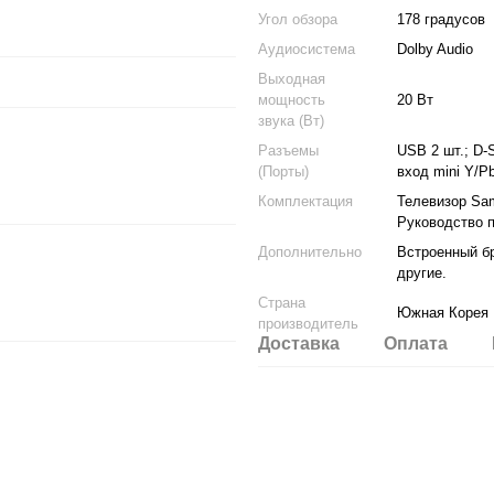
Угол обзора
178 градусов
Аудиосистема
Dolby Audio
Выходная
мощность
20 Вт
звука (Вт)
Разъемы
USB 2 шт.; D-
(Порты)
вход mini Y/P
Комплектация
Телевизор Sam
Руководство 
Дополнительно
Встроенный бр
другие.
Страна
Южная Корея
производитель
Доставка
Оплата