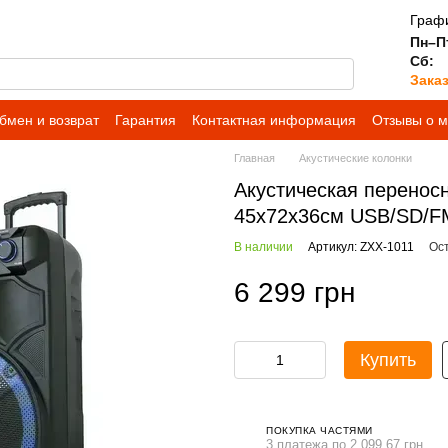
Графи
Пн–П
Сб:
Зака
бмен и возврат
Гарантия
Контактная информация
Отзывы о м
ь с оформлением заказа
FAQ — частые вопросы
Главная
Акустические колонки
Акустическая переносн
45х72х36см USB/SD/F
В наличии
Артикул: ZXX-1011
Ос
6 299 грн
Купить
ПОКУПКА ЧАСТЯМИ
3 платежа по 2 099.67 грн