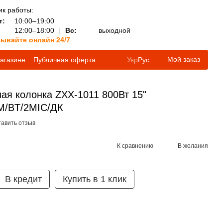
к работы:
т:
10:00–19:00
12:00–18:00
|
Вс:
выходной
зывайте онлайн 24/7
Мой заказ
агазине
Публичная оферта
Укр
Рус
ая колонка ZXX-1011 800Вт 15"
M/BT/2MIC/ДК
тавить отзыв
К сравнению
В желания
В кредит
Купить в 1 клик