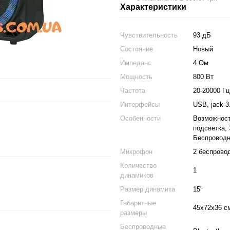
Характеристики
Чувствительность
93 дБ
Состояние
Новый
Импеданс
4 Ом
Мощность
800 Вт
Частота
20-20000 Гц
Интерфейсы
USB, jack 3
Особенности
Возможност
подсветка,
Беспроводн
Микрофон
2 беспрово
Количество
1
динамиков
Размер динамика
15"
Габаритные
45х72х36 с
размеры
Беспроводные